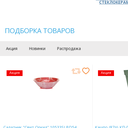
СТЕКЛОКЕРА
ПОДБОРКА ТОВАРОВ
Акция
Новинки
Распродажа
Акция
Акция
Салатник "Свит Оркид" 10533SLBD54
Кашпо (87л) КП-0