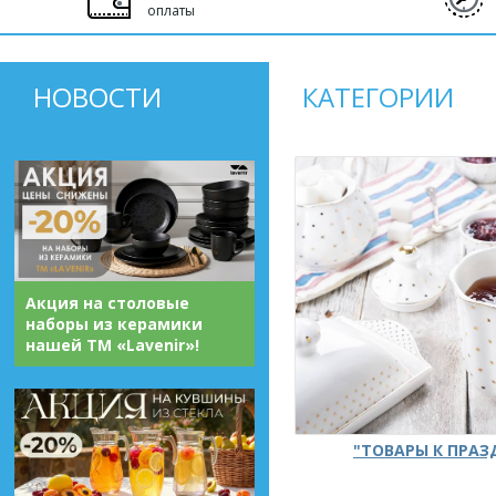
оплаты
НОВОСТИ
КАТЕГОРИИ
Акция на столовые
наборы из керамики
нашей ТМ «Lavenir»!
"ТОВАРЫ К ПРА