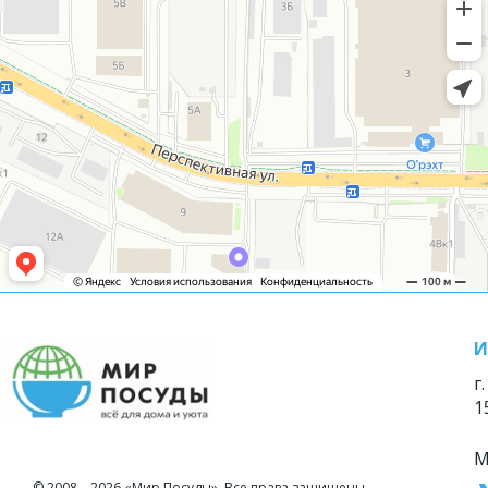
И
г
1
М
© 2008—2026 «Мир Посуды». Все права защищены.