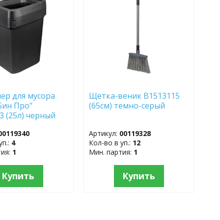
АННОЕ
ИЗБРАННОЕ
ер для мусора
Щетка-веник B1513115
Бин Про"
(65см) темно-серый
3 (25л) черный
00119340
Артикул:
00119328
уп.:
4
Кол-во в уп.:
12
тия:
1
Мин. партия:
1
Купить
Купить