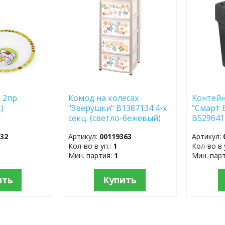
ИЗБРАННОЕ
ИЗБР
 2пр.
Комод на колесах
Контейн
.)
"Зверушки" B1387134 4-х
"Смарт 
секц. (светло-бежевый)
B529641
332
Артикул:
00119363
Артикул:
Кол-во в уп.:
1
Кол-во в 
Мин. партия:
1
Мин. пар
ить
Купить