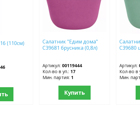
Салатник "Едим дома"
Салатни
16 (110см)
С39681 брусника (0,8л)
С39680 
Артикул:
00119444
Артикул:
446
Кол-во в уп.:
17
Кол-во в 
Мин. партия:
1
Мин. пар
Купить
ить