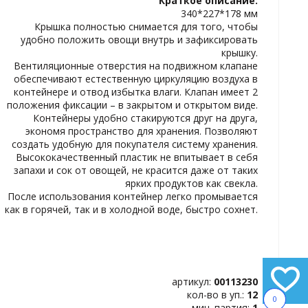
Краткое описание:
ИЗБРАННОЕ
340*227*178 мм
Крышка полностью снимается для того, чтобы
удобно положить овощи внутрь и зафиксировать
крышку.
Вентиляционные отверстия на подвижном клапане
обеспечивают естественную циркуляцию воздуха в
контейнере и отвод избытка влаги. Клапан имеет 2
положения фиксации – в закрытом и открытом виде.
Контейнеры удобно стакируются друг на друга,
экономя пространство для хранения. Позволяют
создать удобную для покупателя систему хранения.
Высококачественный пластик не впитывает в себя
запахи и сок от овощей, не красится даже от таких
ярких продуктов как свекла.
После использования контейнер легко промывается
как в горячей, так и в холодной воде, быстро сохнет.
артикул:
00113230
кол-во в уп.:
12
0
мин. партия:
1