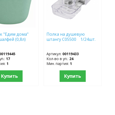
к "Едим дома"
Полка на душевую
шалфей (0,8л)
штангу С05500 1/24шт.
00119445
Артикул:
00119433
уп.:
17
Кол-во в уп.:
24
тия:
1
Мин. партия:
1
Купить
Купить