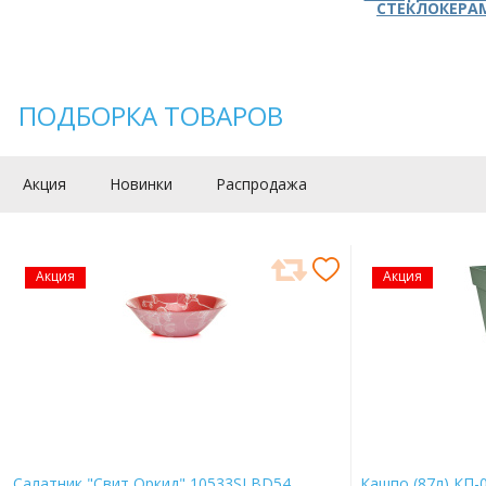
СТЕКЛОКЕРА
ПОДБОРКА ТОВАРОВ
Акция
Новинки
Распродажа
Акция
Акция
Салатник "Свит Оркид" 10533SLBD54
Кашпо (87л) КП-0