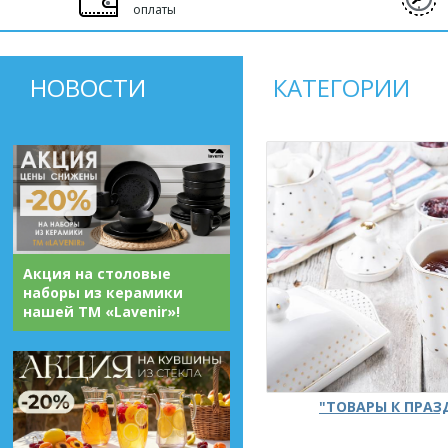
оплаты
НОВОСТИ
КАТЕГОРИИ
Акция на столовые
наборы из керамики
нашей ТМ «Lavenir»!
"ТОВАРЫ К ПРА