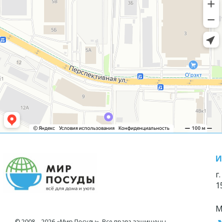
И
г
1
М
© 2008—2026 «Мир Посуды». Все права защищены.