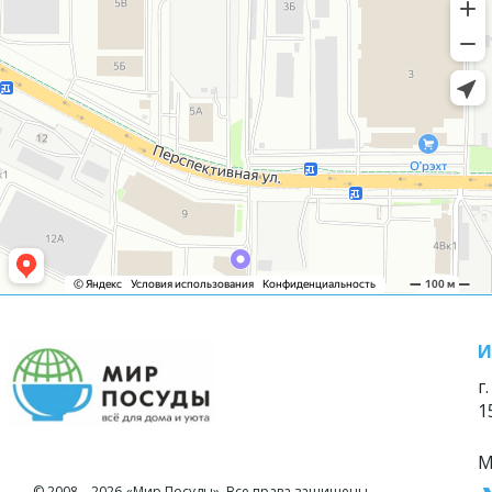
И
г
1
М
© 2008—2026 «Мир Посуды». Все права защищены.