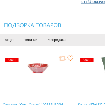
СТЕКЛОКЕРА
ПОДБОРКА ТОВАРОВ
Акция
Новинки
Распродажа
Акция
Акция
Салатник "Свит Оркид" 10533SLBD54
Кашпо (87л) КП-0