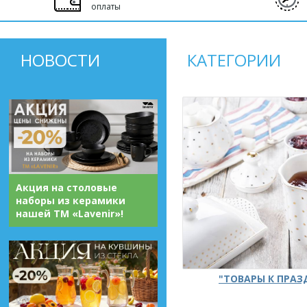
оплаты
НОВОСТИ
КАТЕГОРИИ
Акция на столовые
наборы из керамики
нашей ТМ «Lavenir»!
"ТОВАРЫ К ПРА