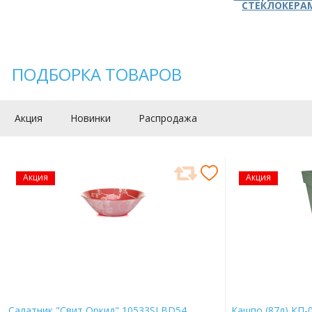
СТЕКЛОКЕРА
ПОДБОРКА ТОВАРОВ
Акция
Новинки
Распродажа
Акция
Акция
Салатник "Свит Оркид" 10533SLBD54
Кашпо (87л) КП-0