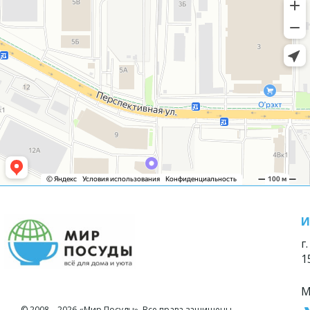
И
г
1
М
© 2008—2026 «Мир Посуды». Все права защищены.