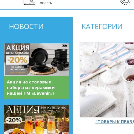
оплаты
НОВОСТИ
КАТЕГОРИИ
Акция на столовые
наборы из керамики
нашей ТМ «Lavenir»!
"ТОВАРЫ К ПРА