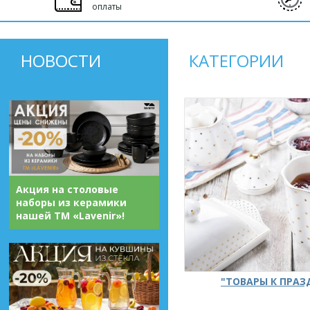
оплаты
НОВОСТИ
КАТЕГОРИИ
Акция на столовые
наборы из керамики
нашей ТМ «Lavenir»!
"ТОВАРЫ К ПРА