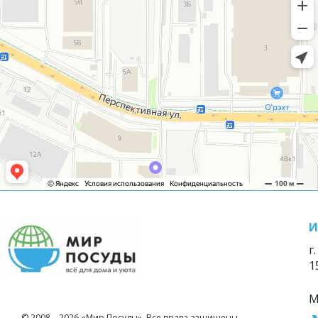
И
г
1
М
© 2008—2026 «Мир Посуды». Все права защищены.