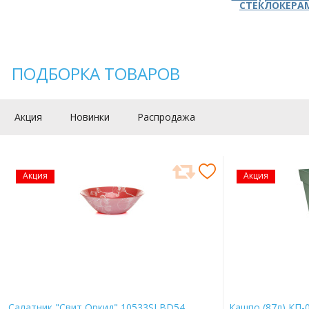
СТЕКЛОКЕРА
ПОДБОРКА ТОВАРОВ
Акция
Новинки
Распродажа
Акция
Акция
Салатник "Свит Оркид" 10533SLBD54
Кашпо (87л) КП-0