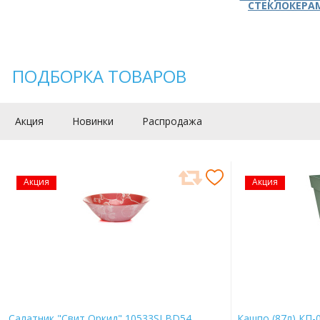
СТЕКЛОКЕРА
ПОДБОРКА ТОВАРОВ
Акция
Новинки
Распродажа
Акция
Акция
Салатник "Свит Оркид" 10533SLBD54
Кашпо (87л) КП-0