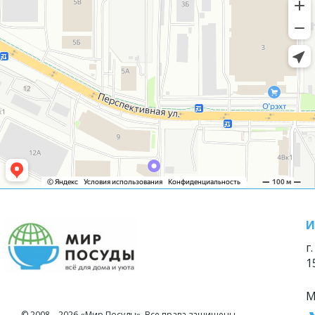
И
г
1
М
© 2008—2026 «Мир Посуды». Все права защищены.