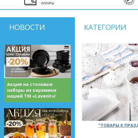
оплаты
НОВОСТИ
КАТЕГОРИИ
Акция на столовые
наборы из керамики
нашей ТМ «Lavenir»!
"ТОВАРЫ К ПРА